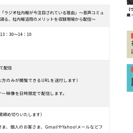
【
「ラジオ社内報が今注目されている理由」～音声コミュ
織
語る、社内報活用のメリットを収録現場から配信～
13
：3
0
～
14
：1
0
にて配信
た方のみが閲覧できるURLを送付します）
ナー映像を日時限定で配信します。
次第締め切りいたします）
ま、個人のお客さま、GmailやYahoo!メールなどフ