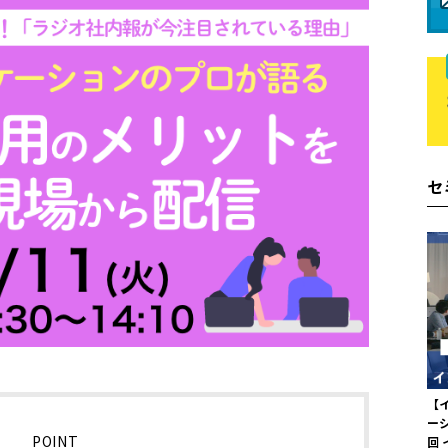
セ
【
ー
POINT
回