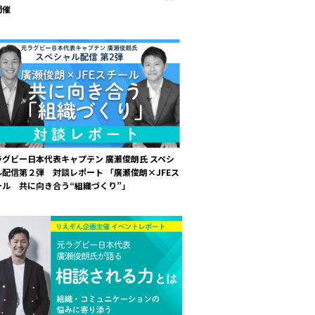
開催
ラグビー日本代表キャプテン 廣瀬俊朗氏 スペシ
ル配信第２弾 対談レポート 「廣瀬俊朗×JFEス
ール 共に向き合う“組織づくり”」