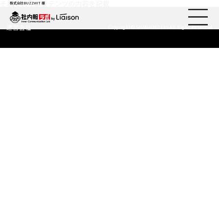
それぞれのコンテンツの内容を記載
株式会社BUZZWIT 様
運営会社
Copyright© SHANAIHO Lab All Right Reserved
社内報ノウハウ
セミナー情報
Web社内報
資料コーナー
動画コーナー
支援実績