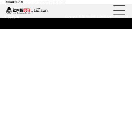
それぞれのコンテンツの内容を記載
株式会社クレハ 様
運営会社
Copyright© SHANAIHO Lab All Right Reserved
社内報ノウハウ
セミナー情報
Web社内報
資料コーナー
動画コーナー
支援実績