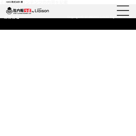
それぞれのコンテンツの内容を記載
SWCC株式会社 様
運営会社
Copyright© SHANAIHO Lab All Right Reserved
社内報ノウハウ
セミナー情報
Web社内報
資料コーナー
動画コーナー
支援実績