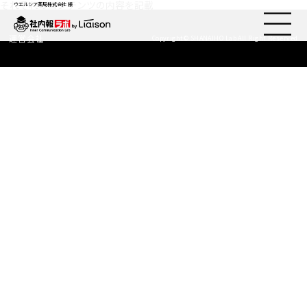
それぞれのコンテンツの内容を記載
ウエルシア薬局株式会社 様
運営会社
Copyright© SHANAIHO Lab All Right Reserved
社内報ノウハウ
セミナー情報
Web社内報
資料コーナー
動画コーナー
支援実績