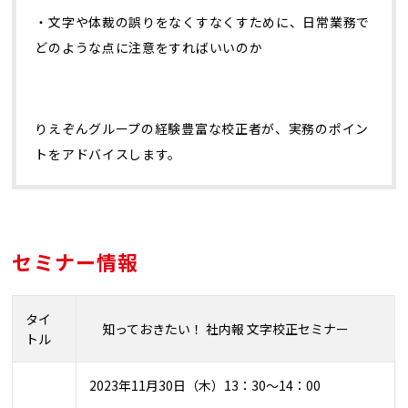
・文字や体裁の誤りをなくすなくすために、日常業務で
どのような点に注意をすればいいのか
りえぞんグループの経験豊富な校正者が、実務のポイン
トをアドバイスします。
セミナー情報
タイ
知っておきたい！ 社内報 文字校正セミナー
トル
2023
年
11
月30日（木）
13
：
30
～
14
：
00