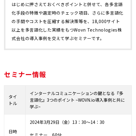
はじめに押さえておくべきポイントと併せて、各多言語
化手段の特徴や選定時のチェック項目、さらに多言語化
の手間やコストを圧縮する解決策等を、18,000サイト
以上を多言語化した実績をもつWovn Technologies株
式会社の導入事例を交えて学ぶセミナーです。
セミナー情報
インターナルコミュニケーションの鍵となる『多
タイ
言語化』3つのポイント ~WOVN.io導入事例と共に
トル
学ぶ~
2024
年
3
月29日（金）
13
：
30
～
14
：
30
日時
セミナー 60分