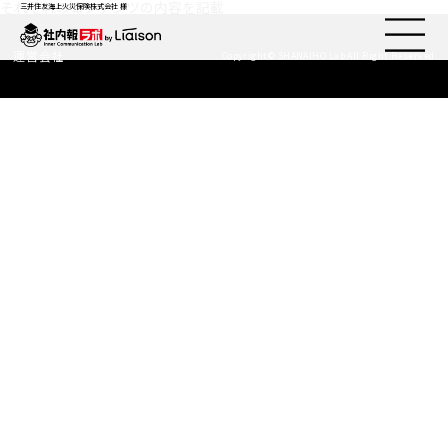
それぞれのコンテンツの内容を記載
三井住友海上火災保険株式会社 様
運営会社
Copyright© SHANAIHO Lab All Right Reserved
社内報ノウハウ
セミナー情報
Web社内報
資料コーナー
動画コーナー
支援実績