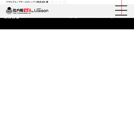
それぞれのコンテンツの内容を記載
アサヒグループホールディングス株式会社 様
運営会社
Copyright© SHANAIHO Lab All Right Reserved
社内報ノウハウ
セミナー情報
Web社内報
資料コーナー
動画コーナー
支援実績