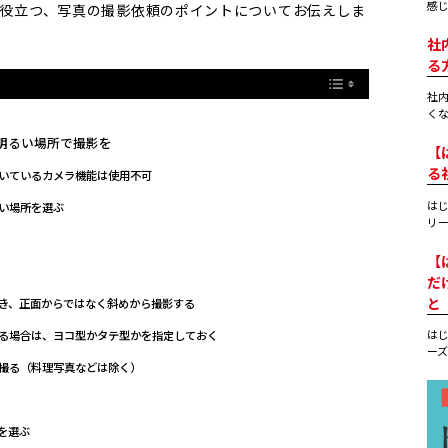
感じ
にも役立つ、写真の撮影依頼のポイントについてお伝えしま
社
る
社内
くな
明るい場所で撮影を
【
る
付いているカメラ機能は使用不可
はじ
い場所を選ぶ
リー
【
だ
と
き、正面からではなく斜めから撮影する
はじ
る場合は、ヨコ型かタテ型かを指定しておく
ーズ
撮る（料理写真などは除く）
を選ぶ