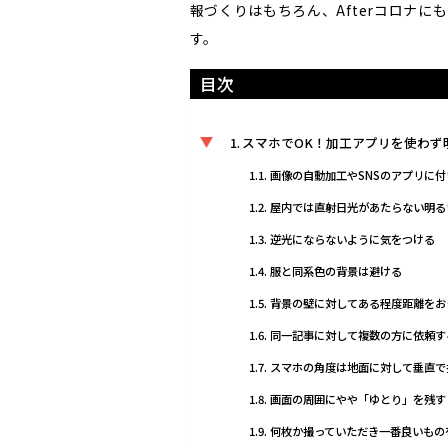
報づくりはもちろん、Afterコロナ
す。
目次
スマホでOK！加工アプリを使わず
画像の自動加工やSNSのアプリに
屋内では直射日光があたらない明る
逆光にならないように気をつける
服と同系色の背景は避ける
背景の壁に対してある程度距離をお
同一記事に対して複数の方に依頼す
スマホの角度は地面に対して垂直で
画面の周囲にやや「ゆとり」を残す
何枚か撮っていただき一番良いもの