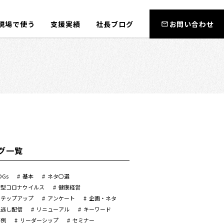
現場で使う
支援実績
社長ブログ
お問い合わせ
グ一覧
DGs
基本
ネタ〇選
新型コロナウイルス
健康経営
ステップアップ
アンケート
企画・ネタ
見逃し配信
リニューアル
キーワード
事例
リーダーシップ
セミナー