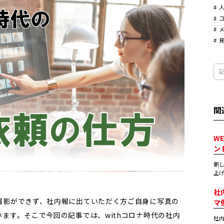
関
W
ン
新し
上げ
社
撮影ができず、社内報に出ていただく方ご自身に写真の
マ
ます。そこで今回の記事では、withコロナ時代の社内
社