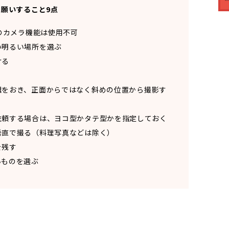
願いすること9点
リのカメラ機能は使用不可
い明るい場所を選ぶ
ける
距離をおき、正面からではなく斜めの位置から撮影す
に依頼する場合は、ヨコ型かタテ型かを指定しておく
て垂直で撮る（料理写真などは除く）
を残す
いものを選ぶ