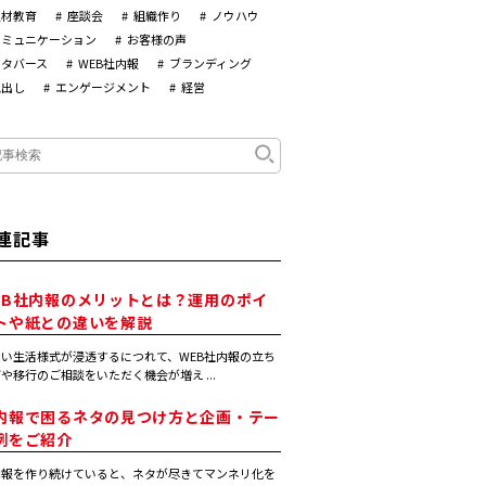
人材教育
座談会
組織作り
ノウハウ
コミュニケーション
お客様の声
メタバース
WEB社内報
ブランディング
見出し
エンゲージメント
経営
連記事
EB社内報のメリットとは？運用のポイ
トや紙との違いを解説
い生活様式が浸透するにつれて、WEB社内報の立ち
や移行のご相談をいただく機会が増え ...
内報で困るネタの見つけ方と企画・テー
例をご紹介
内報を作り続けていると、ネタが尽きてマンネリ化を