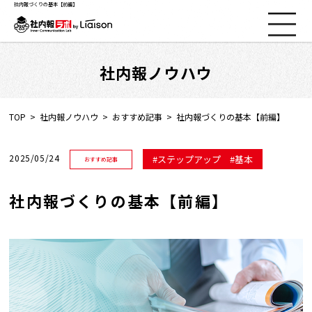
社内報づくりの基本【前編】
社内報ノウハウ
社内報ノウハウ
セミナー情報
TOP
社内報ノウハウ
おすすめ記事
社内報づくりの基本【前編】
Web社内報
2025/05/24
ステップアップ
基本
おすすめ記事
資料コーナー
社内報づくりの基本【前編】
動画コーナー
支援実績