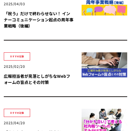
トレンド用語集
2025/04/03
「祝う」だけで終わらせない！ イン
社長ブログ
ナーコミュニケーション起点の周年事
業戦略（後編）
おすすめ記事
2025/02/20
広報担当者が見落としがちなWebフ
ォームの盲点とその対策
おすすめ記事
2023/04/20