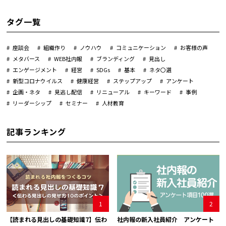
タグ一覧
座談会
組織作り
ノウハウ
コミュニケーション
お客様の声
メタバース
WEB社内報
ブランディング
見出し
エンゲージメント
経営
SDGs
基本
ネタ〇選
新型コロナウイルス
健康経営
ステップアップ
アンケート
企画・ネタ
見逃し配信
リニューアル
キーワード
事例
リーダーシップ
セミナー
人材教育
記事ランキング
1
2
【読まれる見出しの基礎知識7】伝わ
社内報の新入社員紹介 アンケート