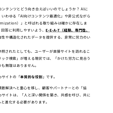
コンテンツとどう向き合えばいいのでしょうか？ AIに
いわゆる「AI向けコンテンツ最適化」や非公式ながら
ch Optimization）」と呼ばれる取り組みは確かに存在しま
、回答に利用しやすいよう、
E-E-A-T（経験、専門性、
自性や構造化されたデータを提供する、非常に労力のい
参照されたとしても、ユーザーが直接サイトを訪れるこ
リック検索」が増える現状では、「かけた労力に見合う
のも無理はありません。
bサイトの「
本質的な役割
」です。
課題解決へと重心を移し、顧客やパートナーとの「協
bサイトは、「人と深い関係を築き、共感を呼び、共に
へと進化する必要があります。