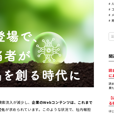
関
読
に
読
果た
【
の検索流入が減少し、
企業のWebコンテンツは、これまで
る
変化
が求められています。このような状況で、社内報担
はじ