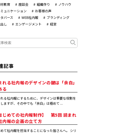
人材教育
座談会
組織作り
ノウハウ
コミュニケーション
お客様の声
メタバース
WEB社内報
ブランディング
見出し
エンゲージメント
経営
連記事
まれる社内報のデザインの鍵は「余白」
ある
まれる社内報にするために、デザインは重要な役割を
しますが、その中でも「余白」は極めて ...
はじめての社内報制作】 第5回 読まれ
社内報の企画の立て方
めて社内報を担当することになった皆さんへ。 シリ