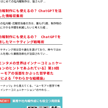
 はじめての社内報制作は、皆さんが ...
内報制作にも使えるの？ ChatGPTを活
した情報収集術
の社内報･広報担当者の方は、誰もが1度、制作物の
にかかる手間を削減したいと考えた経 ...
内報制作にも使えるの？ ChatGPTを
用したマーケティング戦略術
ケティング術は日々進化を遂げており、昨今ではAI
ルを用いた業務効率化が注目されてい ...
エンタメの世界はインナーコミュニケー
ョンのヒントであふれている】第10回
ユーモアの仮面をかぶった哲学者た
”による「やわらかな組織論」
ピーナッツ』から見えてくる、“ユーモア×哲学で考
インナーコミュニケーション”のやわら ...