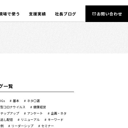
現場で使う
支援実績
社長ブログ
お問い合わせ
グ一覧
DGs
基本
ネタ〇選
新型コロナウイルス
健康経営
ステップアップ
アンケート
企画・ネタ
見逃し配信
リニューアル
キーワード
事例
リーダーシップ
セミナー