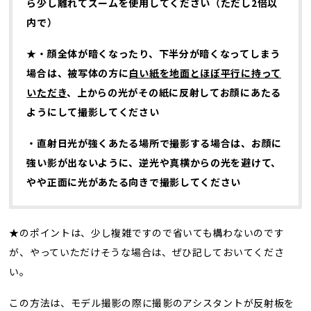
ら少し離れてズームを使用してください（ただし
2
倍以
内で）
★・顔全体が暗くなったり、下半分が暗くなってしまう
場合は、被写体の方に
白い
紙を地面とほぼ平行に持って
いただき
、上からの光がその紙に反射してお顔にあたる
ようにして撮影してください
・
直射日光
が強くあたる場所で撮影する場合は、お顔に
強い影が出ないように、
逆光や真横からの光を避けて、
やや正面に光があたる向きで
撮影してください
★のポイントは、少し複雑ですので省いても構わないのです
が、やっていただけそうな場合は、ぜひ記しておいてくださ
い。
この方法は、モデル撮影の際に撮影のアシスタントが反射板を