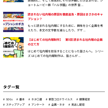
直感的に、そして感覚的にその世界観に引き込まれる、シ
ョートムービー群『ハル学園』の世界 皆 ...
読まれない社内報の原因を徹底追及・原因はまさかのキャ
プション？
もっと読まれる社内報にするために、興味をひく企画を考
えたり、本文の文字数を減らしたり、デザ ...
【はじめての社内報制作】 第5回 読まれる社内報の企画
の立て方
はじめて社内報を担当することになった皆さんへ。 シリー
ズ はじめての社内報制作は、皆さんが ...
タグ一覧
SDGs
基本
ネタ〇選
新型コロナウイルス
健康経営
ステップアップ
アンケート
企画・ネタ
見逃し配信