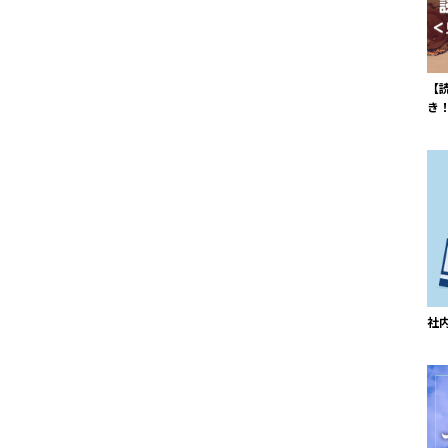
【
き
社