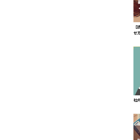
【
せ
社