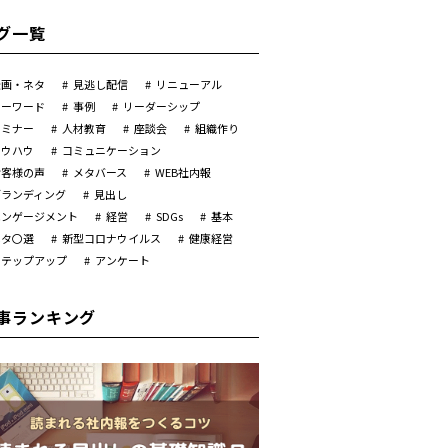
グ一覧
企画・ネタ
見逃し配信
リニューアル
キーワード
事例
リーダーシップ
セミナー
人材教育
座談会
組織作り
ノウハウ
コミュニケーション
お客様の声
メタバース
WEB社内報
ブランディング
見出し
エンゲージメント
経営
SDGs
基本
ネタ〇選
新型コロナウイルス
健康経営
ステップアップ
アンケート
事ランキング