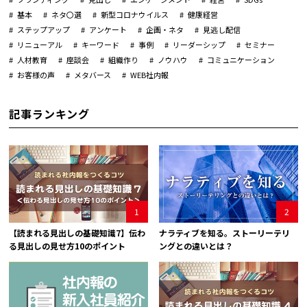
基本
ネタ〇選
新型コロナウイルス
健康経営
ステップアップ
アンケート
企画・ネタ
見逃し配信
リニューアル
キーワード
事例
リーダーシップ
セミナー
人材教育
座談会
組織作り
ノウハウ
コミュニケーション
お客様の声
メタバース
WEB社内報
記事ランキング
1
2
【読まれる見出しの基礎知識7】伝わ
ナラティブを知る。ストーリーテリ
る見出しの見せ方10のポイント
ングとの違いとは？