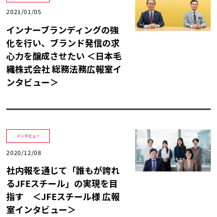
トレンド用語集
2021/01/05
インナーブランディングの強
社長ブログ
化を行い、ブランド発信の求
心力を醸成させたい ＜日本毛
織株式会社 総務法務広報室イ
ンタビュー＞
インタビュー
2020/12/08
社内報を通じて「誰もが誇れ
るJFEスチール」の実現を目
指す ＜JFEスチール様 広報
室インタビュー＞