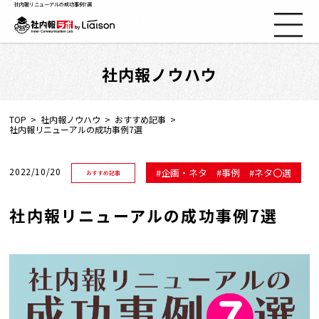
社内報リニューアルの成功事例7選
社内報ノウハウ
社内報ノウハウ
セミナー情報
TOP
社内報ノウハウ
おすすめ記事
社内報リニューアルの成功事例7選
Web社内報
2022/10/20
企画・ネタ
事例
ネタ〇選
おすすめ記事
資料コーナー
社内報リニューアルの成功事例7選
動画コーナー
支援実績