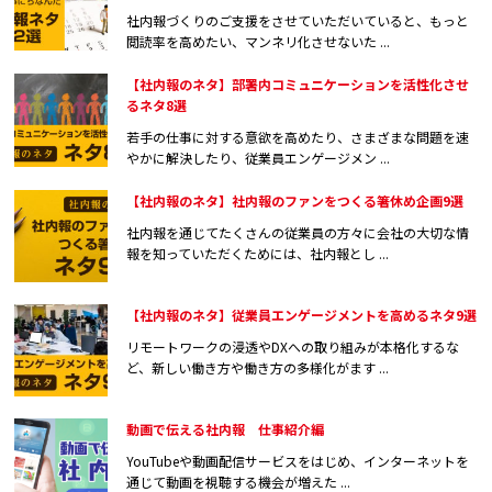
社内報づくりのご支援をさせていただいていると、もっと
閲読率を高めたい、マンネリ化させないた ...
【社内報のネタ】部署内コミュニケーションを活性化させ
るネタ8選
若手の仕事に対する意欲を高めたり、さまざまな問題を速
やかに解決したり、従業員エンゲージメン ...
【社内報のネタ】社内報のファンをつくる箸休め企画9選
社内報を通じてたくさんの従業員の方々に会社の大切な情
報を知っていただくためには、社内報とし ...
【社内報のネタ】従業員エンゲージメントを高めるネタ9選
リモートワークの浸透やDXへの取り組みが本格化するな
ど、新しい働き方や働き方の多様化がます ...
動画で伝える社内報 仕事紹介編
YouTubeや動画配信サービスをはじめ、インターネットを
通じて動画を視聴する機会が増えた ...