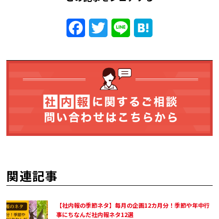
Facebook
Twitter
Line
Hatena
関連記事
【社内報の季節ネタ】毎月の企画12カ月分！季節や年中行
事にちなんだ社内報ネタ12選