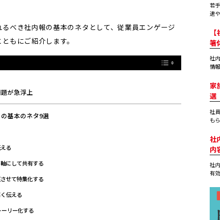
若
速や
れるべき社内報の基本のネタとして、従業員エンゲージ
【
とともにご紹介します。
箸
社
情報
家
問題が急浮上
選
社員
の基本のネタ9選
もら
る
社
伝える
内
の軸にして共有する
社
有効
連させて特集化する
高く伝える
トーリー化する