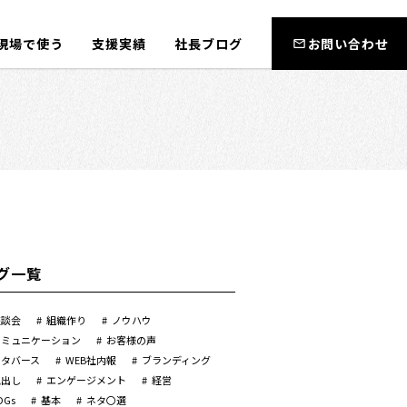
現場で使う
支援実績
社長ブログ
お問い合わせ
グ一覧
座談会
組織作り
ノウハウ
コミュニケーション
お客様の声
メタバース
WEB社内報
ブランディング
見出し
エンゲージメント
経営
DGs
基本
ネタ〇選