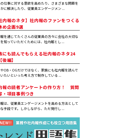
手の仕事に対する意欲を高めたり、さまざまな問題を
かに解決したり、従業員エンゲージメン ...
社内報のネタ】社内報のファンをつくる
休め企画9選
内報を通じてたくさんの従業員の方々に会社の大切な
を知っていただくためには、社内報とし ...
族にも読んでもらえる社内報のネタ24
【後編】
やOB・OGだけではなく、家族にも社内報を読んで
いたいといった考え方で制作している ...
内報の読者アンケートの作り方！ 質問
容・項目事例つき
内報は、従業員エンゲージメントを高める方法として
な手段です。しかしながら、ただ発行し ...