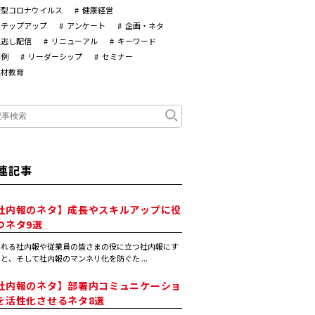
新型コロナウイルス
健康経営
ステップアップ
アンケート
企画・ネタ
見逃し配信
リニューアル
キーワード
事例
リーダーシップ
セミナー
人材教育
連記事
社内報のネタ】成長やスキルアップに役
つネタ9選
まれる社内報や従業員の皆さまの役に立つ社内報にす
と、そして社内報のマンネリ化を防ぐた ...
社内報のネタ】部署内コミュニケーショ
を活性化させるネタ8選