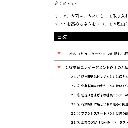
きています。
そこで、今回は、今だからこそ取り入
メントを高めるネタを９つ、その理由
目次
社内コミュニケーションの新しい
従業員エンゲージメント向上のため
① 経営理念はピンチとともに伝え
② 企業哲学は歴史からひも解いて
③ 社是はさまざまな社員コメント
④ 行動指針は新しい取り組みと関
⑤ ブランドステートメントは誇り
⑥ 企業のDNAは沿革の「革」をス