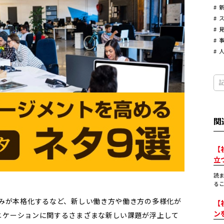
関
【
立
読
るこ
組みが本格化するなど、新しい働き方や働き方の多様化が
【
ン
ニケーションに関するさまざまな新しい課題が浮上して