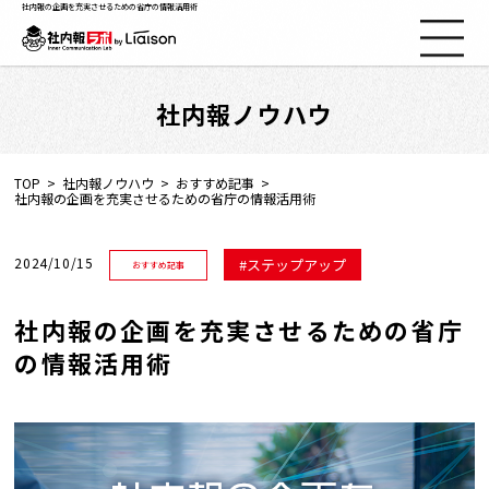
社内報の企画を充実させるための省庁の情報活用術
社内報ノウハウ
社内報ノウハウ
セミナー情報
TOP
社内報ノウハウ
おすすめ記事
社内報の企画を充実させるための省庁の情報活用術
Web社内報
2024/10/15
ステップアップ
おすすめ記事
資料コーナー
社内報の企画を充実させるための省庁
の情報活用術
動画コーナー
支援実績