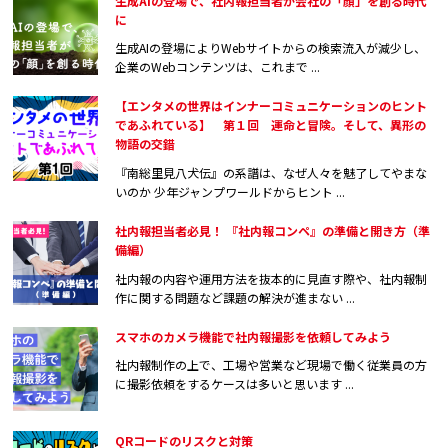
生成AIの登場で、社内報担当者が会社の「顔」を創る時代
に
生成AIの登場によりWebサイトからの検索流入が減少し、
企業のWebコンテンツは、これまで ...
【エンタメの世界はインナーコミュニケーションのヒント
であふれている】 第１回 運命と冒険。そして、異形の
物語の交錯
『南総里見八犬伝』の系譜は、なぜ人々を魅了してやまな
いのか 少年ジャンプワールドからヒント ...
社内報担当者必見！ 『社内報コンペ』の準備と開き方（準
備編）
社内報の内容や運用方法を抜本的に見直す際や、社内報制
作に関する問題など課題の解決が進まない ...
スマホのカメラ機能で社内報撮影を依頼してみよう
社内報制作の上で、工場や営業など現場で働く従業員の方
に撮影依頼をするケースは多いと思います ...
QRコードのリスクと対策