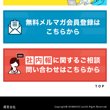
TOP
運営会社
Copyright© SHANAIHO Lab All Right Reserved