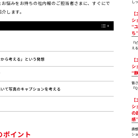
しっ
たお悩みをお持ちの社内報のご担当者さまに、すぐにで
紹介します。
【
シ
“
ち
『
える
ンから考える」という発想
【
シ
“
ツ
皆さ
『QU
描いて写真のキャプションを考える
【
シ
の
感
直
のポイント
ショ