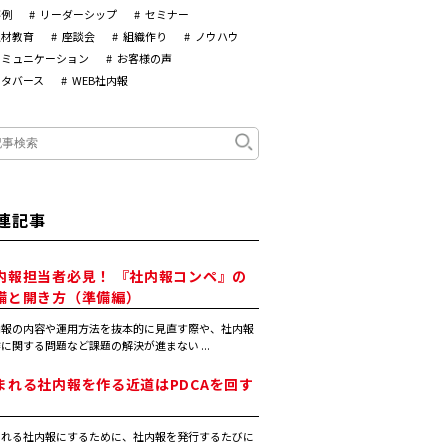
事例
リーダーシップ
セミナー
人材教育
座談会
組織作り
ノウハウ
コミュニケーション
お客様の声
メタバース
WEB社内報
連記事
内報担当者必見！ 『社内報コンペ』の
備と開き方（準備編）
内報の内容や運用方法を抜本的に見直す際や、社内報
に関する問題など課題の解決が進まない ...
まれる社内報を作る近道はPDCAを回す
まれる社内報にするために、社内報を発行するたびに