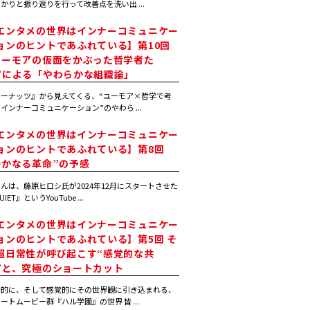
かりと振り返りを行って改善点を洗い出 ...
エンタメの世界はインナーコミュニケー
ョンのヒントであふれている】第10回
ユーモアの仮面をかぶった哲学者た
”による「やわらかな組織論」
ピーナッツ』から見えてくる、“ユーモア×哲学で考
インナーコミュニケーション”のやわら ...
エンタメの世界はインナーコミュニケー
ョンのヒントであふれている】第8回
静かなる革命”の予感
んは、藤原ヒロシ氏が2024年12月にスタートさせた
IET』というYouTube ...
エンタメの世界はインナーコミュニケー
ョンのヒントであふれている】第5回 そ
超日常性が呼び起こす“感覚的な共
”と、究極のショートカット
感的に、そして感覚的にその世界観に引き込まれる、
ートムービー群『ハル学園』の世界 皆 ...