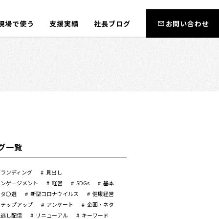
現場で使う
支援実績
社長ブログ
お問い合わせ
グ一覧
ブランディング
見出し
エンゲージメント
経営
SDGs
基本
ネタ〇選
新型コロナウイルス
健康経営
ステップアップ
アンケート
企画・ネタ
見逃し配信
リニューアル
キーワード