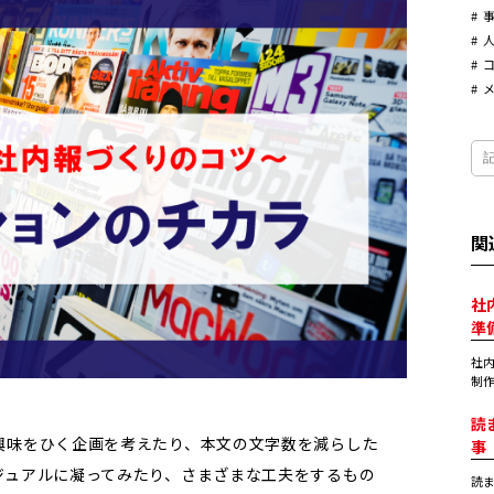
関
社
準
社
制作
読
興味をひく企画を考えたり、本文の文字数を減らした
事
ジュアルに凝ってみたり、さまざまな工夫をするもの
読