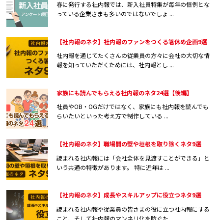
春に発行する社内報では、新入社員特集が毎年の恒例とな
っている企業さまも多いのではないでしょ ...
【社内報のネタ】社内報のファンをつくる箸休め企画9選
社内報を通じてたくさんの従業員の方々に会社の大切な情
報を知っていただくためには、社内報とし ...
家族にも読んでもらえる社内報のネタ24選【後編】
社員やOB・OGだけではなく、家族にも社内報を読んでも
らいたいといった考え方で制作している ...
【社内報のネタ】職場間の壁や垣根を取り除くネタ9選
読まれる社内報には「会社全体を見渡すことができる」と
いう共通の特徴があります。 特に近年は ...
【社内報のネタ】成長やスキルアップに役立つネタ9選
読まれる社内報や従業員の皆さまの役に立つ社内報にする
こと、そして社内報のマンネリ化を防ぐた ...