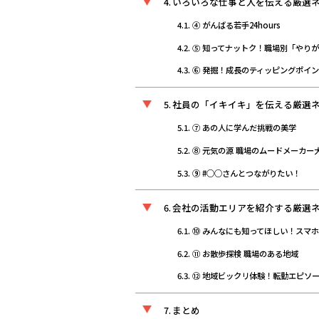
いろいろな仕事と人を伝える厳選ネ
④ がんばる若手24hours
⑤ 知ってナットク！職場別「やり
⑥ 発掘！成長のティッピングポイ
社員の「イキイキ」を伝える厳選ネ
⑦ あの人に学んだ挑戦の美学
⑧ 元気の源 職場のムードメーカー
⑨ #○○さんとつながりたい！
会社の活動エリアを紹介する厳選ネ
⑩ みんなにも知ってほしい！スマ
⑪ お散歩探検 職場のある地域
⑫ 地域ビックリ体験！転勤エピソ
まとめ