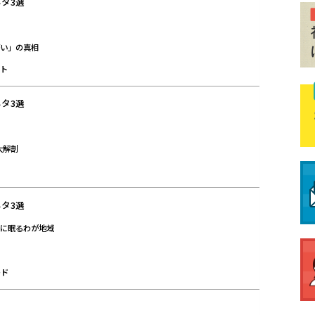
タ3選
がい」の真相
ント
タ3選
大解剖
タ3選
ホに眠るわが地域
ード