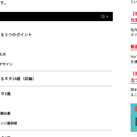
とい
す。
【
元
社
する３つのポイント
ポイ
動
え方
Yo
を通
るデザイン
【
るネタ24選（前編）
立
読
タ3選
るこ
の舞台裏
レンジ最前線