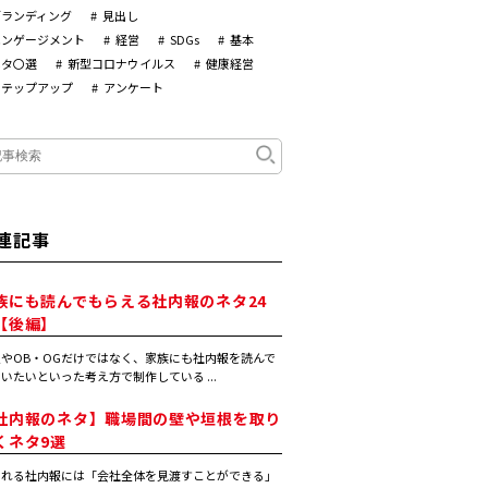
ブランディング
見出し
エンゲージメント
経営
SDGs
基本
ネタ〇選
新型コロナウイルス
健康経営
ステップアップ
アンケート
連記事
族にも読んでもらえる社内報のネタ24
【後編】
やOB・OGだけではなく、家族にも社内報を読んで
いたいといった考え方で制作している ...
社内報のネタ】職場間の壁や垣根を取り
くネタ9選
まれる社内報には「会社全体を見渡すことができる」