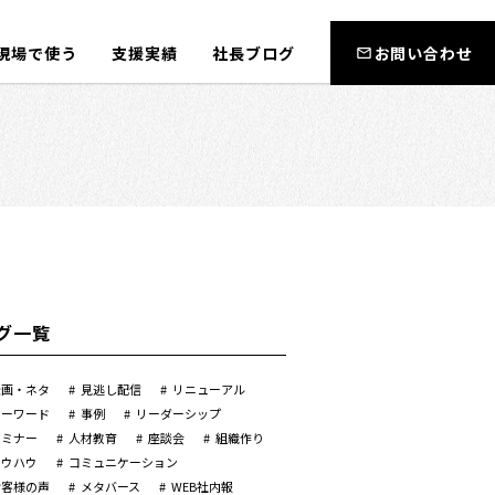
現場で使う
支援実績
社長ブログ
お問い合わせ
グ一覧
企画・ネタ
見逃し配信
リニューアル
キーワード
事例
リーダーシップ
セミナー
人材教育
座談会
組織作り
ノウハウ
コミュニケーション
お客様の声
メタバース
WEB社内報