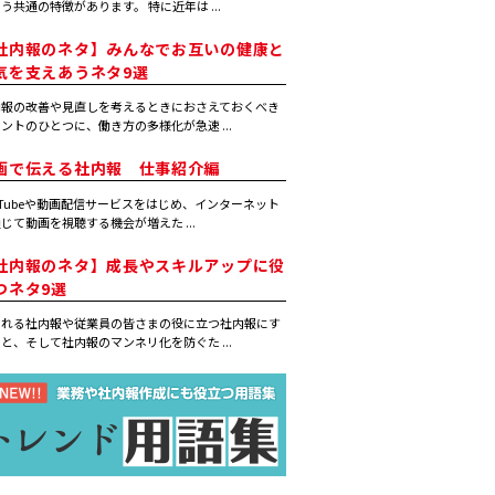
う共通の特徴があります。 特に近年は ...
社内報のネタ】みんなでお互いの健康と
気を支えあうネタ9選
内報の改善や見直しを考えるときにおさえておくべき
ントのひとつに、働き方の多様化が急速 ...
画で伝える社内報 仕事紹介編
uTubeや動画配信サービスをはじめ、インターネット
じて動画を視聴する機会が増えた ...
社内報のネタ】成長やスキルアップに役
つネタ9選
まれる社内報や従業員の皆さまの役に立つ社内報にす
と、そして社内報のマンネリ化を防ぐた ...