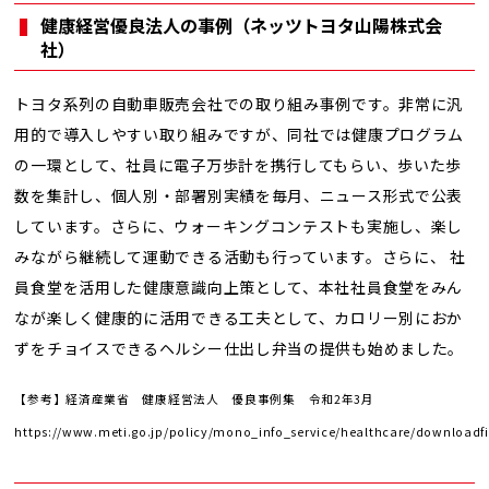
健康経営優良法人の事例（ネッツトヨタ山陽株式会
社）
トヨタ系列の自動車販売会社での取り組み事例です。非常に汎
用的で導入しやすい取り組みですが、同社では健康プログラム
の一環として、社員に電子万歩計を携行してもらい、歩いた歩
数を集計し、個人別・部署別実績を毎月、ニュース形式で公表
しています。さらに、ウォーキングコンテストも実施し、楽し
みながら継続して運動できる活動も行っています。さらに、 社
員食堂を活用した健康意識向上策として、本社社員食堂をみん
なが楽しく健康的に活用できる工夫として、カロリー別におか
ずをチョイスできるヘルシー仕出し弁当の提供も始めました。
【参考】経済産業省 健康経営法人 優良事例集 令和2年3月
https://www.meti.go.jp/policy/mono_info_service/healthcare/downloadfil