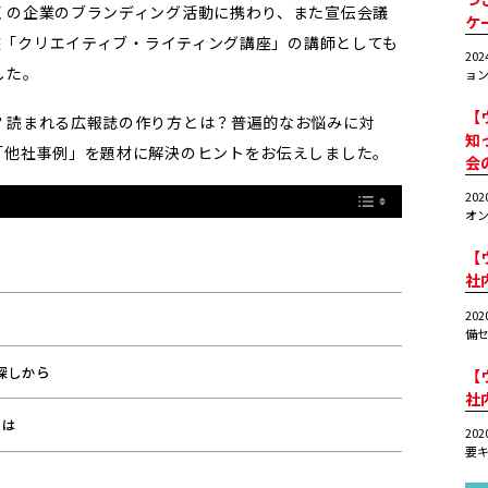
くの企業のブランディング活動に携わり、また宣伝会議
ケ
講座「クリエイティブ・ライティング講座」の講師としても
20
した。
ョン
【
？読まれる広報誌の作り方とは？普遍的なお悩みに対
知
「他社事例」を題材に解決のヒントをお伝えしました。
会
20
オン
【
社
20
備セ
探しから
【
社
とは
20
要キ