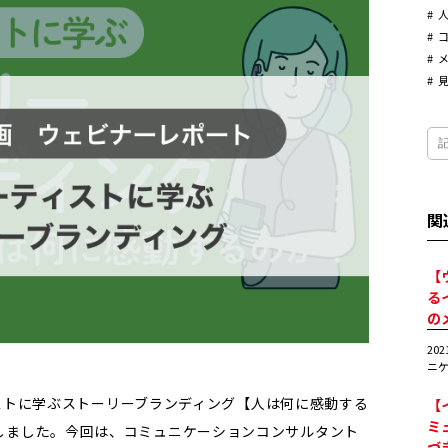
関
【
る
の
20
ニケ
ティストに学ぶストーリーブランディング【人は何に感動する
【
ミ
しました。今回は、コミュニケーションコンサルタント
づ