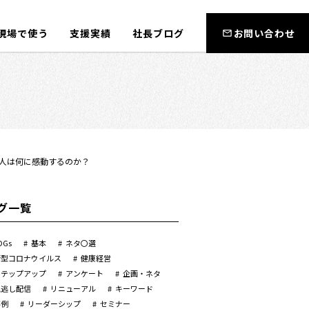
現場で使う
支援実績
社長ブログ
お問い合わせ
人は何に感動するのか？
グ一覧
DGs
基本
ネタ〇選
新型コロナウイルス
健康経営
ステップアップ
アンケート
企画・ネタ
見逃し配信
リニューアル
キーワード
事例
リーダーシップ
セミナー