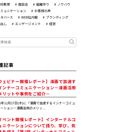
人材教育
座談会
組織作り
ノウハウ
コミュニケーション
お客様の声
メタバース
WEB社内報
ブランディング
見出し
エンゲージメント
経営
連記事
ウェビナー開催レポート】漫画で加速す
インナーコミュニケーション－漫画活用
メリットや事例をご紹介－
21年11月17日(木)に「漫画で加速するインナーコミュ
ーション－漫画活用のメリッ ...
イベント開催レポート】インターナルコ
ュニケーションについて語り、学び、気
きを得る「第2回 インターナルコミュニ