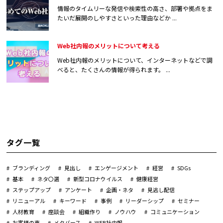
情報のタイムリーな発信や検索性の高さ、部署や拠点をま
たいだ展開のしやすさといった理由などか ...
Web社内報のメリットについて考える
Web社内報のメリットについて、インターネットなどで調
べると、たくさんの情報が得られます。 ...
タグ一覧
ブランディング
見出し
エンゲージメント
経営
SDGs
基本
ネタ〇選
新型コロナウイルス
健康経営
ステップアップ
アンケート
企画・ネタ
見逃し配信
リニューアル
キーワード
事例
リーダーシップ
セミナー
人材教育
座談会
組織作り
ノウハウ
コミュニケーション
お客様の声
メタバース
WEB社内報