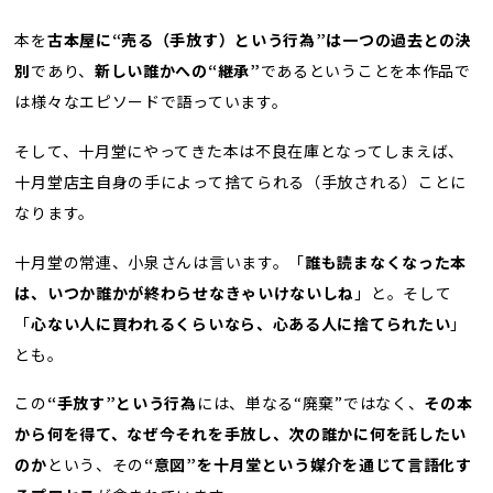
本を
古本屋に“売る（手放す）という行為”は一つの過去との決
別
であり、
新しい誰かへの“継承”
であるということを本作品で
は様々なエピソードで語っています。
そして、十月堂にやってきた本は不良在庫となってしまえば、
十月堂店主自身の手によって捨てられる（手放される）ことに
なります。
十月堂の常連、小泉さんは言います。「
誰も読まなくなった本
は、いつか誰かが終わらせなきゃいけないしね
」と。そして
「
心ない人に買われるくらいなら、心ある人に捨てられたい
」
とも。
この
“手放す”という行為
には、単なる“廃棄”ではなく、
その本
から何を得て、なぜ今それを手放し、次の誰かに何を託したい
のか
という、その
“意図”を十月堂という媒介を通じて言語化す