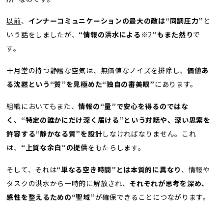
以前
、
インナーコミュニケーションの最大の敵は“同調圧力”
と
いう話をしましたが、
“情報の洪水による
※2
”もまた然り
で
す。
十月堂の持つ静謐な空気は、無価値なノイズを排除し、
価値あ
る沈黙という“質”を見極めた“独自の審美眼”
にあります。
組織においてもまた、
情報の“量”で安心を得るのではな
く、“特定の誰かにだけ深く届ける”という対話や、深い思索を
許容する“静かなる質”を設計
しなければなりません。これ
は、
“上質な余白”の提供
をもたらします。
そして、それは
“単なる空き時間”とは本質的に異なり
、情報や
タスクの洪水から一時的に解放され、
それぞれが思考を深め、
感性を整えるための“聖域”
が確保できることにつながります。