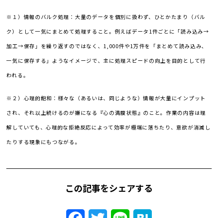
※１）情報のバルク処理：大量のデータを個別に扱わず、ひとかたまり（バル
ク）として一気にまとめて処理すること。例えばデータ1件ごとに「読み込み→
加工→保存」を繰り返すのではなく、1,000件や1万件を「まとめて読み込み、
一気に保存する」ようなイメージで、主に処理スピードの向上を目的として行
われる。
※２）心理的飽和：様々な（あるいは、同じような）情報が大量にインプット
され、それ以上続けるのが嫌になる『心の満腹状態』のこと。作業の内容は理
解していても、心理的な拒絶反応によって効率が極端に落ちたり、意欲が消滅し
たりする現象にもつながる。
この記事をシェアする