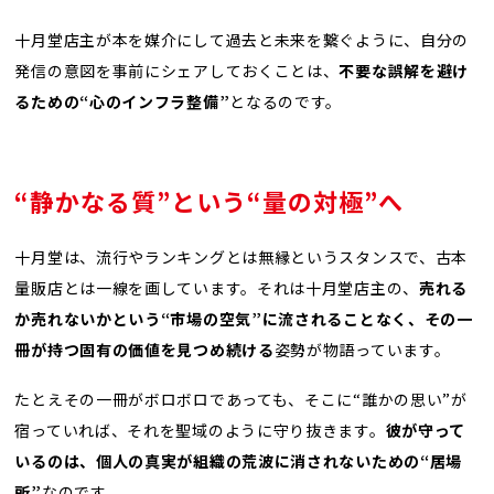
十月堂店主が本を媒介にして過去と未来を繋ぐように、自分の
発信の意図を事前にシェアしておくことは、
不要な誤解を避け
るための“心のインフラ整備”
となるのです。
“静かなる質”という“量の対極”へ
十月堂は、流行やランキングとは無縁というスタンスで、古本
量販店とは一線を画しています。それは十月堂店主の、
売れる
か売れないかという“市場の空気”に流されることなく、その一
冊が持つ固有の価値を見つめ続ける
姿勢が物語っています。
たとえその一冊がボロボロであっても、そこに“誰かの思い”が
宿っていれば、それを聖域のように守り抜きます。
彼が守って
いるのは、個人の真実が組織の荒波に消されないための“居場
所”
なのです。