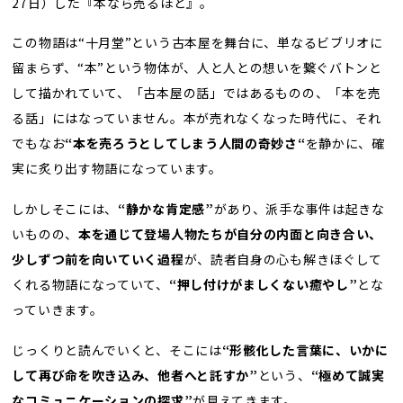
27日）した『本なら売るほど』。
この物語は“十月堂”という古本屋を舞台に、単なるビブリオに
留まらず、“本”という物体が、人と人との想いを繋ぐバトンと
して描かれていて、「古本屋の話」ではあるものの、「本を売
る話」にはなっていません。本が売れなくなった時代に、それ
でもなお
“本を売ろうとしてしまう人間の奇妙さ“
を静かに、確
実に炙り出す物語になっています。
しかしそこには、
“静かな肯定感”
があり、派手な事件は起きな
いものの、
本を通じて登場人物たちが自分の内面と向き合い、
少しずつ前を向いていく過程
が、読者自身の心も解きほぐして
くれる物語になっていて、
“押し付けがましくない癒やし”
とな
っていきます。
じっくりと読んでいくと、そこには
“形骸化した言葉に、いかに
して再び命を吹き込み、他者へと託すか”
という、
“極めて誠実
なコミュニケーションの探求”
が見えてきます。