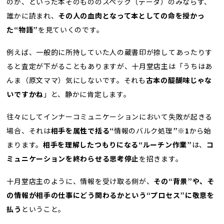
のか、といった本そのもののスペック（データ）のみならず、
誰かに読まれ、
その人の血肉となって本としての命を授かっ
た“物語”
を見ていくのです。
例えば、一般的に所持していた人の蔵書印が捺してあったりす
ると査定が下がることもありますが、十月堂店主は「うちはあ
んま（原文ママ）気にしないです。それも
古本の醍醐味じゃな
いですかね
」と、静かに肯定します。
往々にしてインナーコミュニケーションにおいて失敗が起きる
場合、それは
相手を属性で括る“
情報のバルク処理
”※1
から始
まります。
相手を理解したつもりになる“ルーチン作業”
は、
コ
ミュニケーションを終わらせる思考停止
を招きます。
十月堂店主のように、情報を受け取る側が、
その“背景”や、そ
の情報が相手の仕事にどう関わるかという“プロセス”に敬意を
払う
ということ。