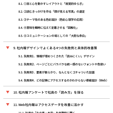
①目と心を動かすレイアウトと「視覚的ゆらぎ」
②読むきっかけを作る「顔が見える写真」の選定
③テーマ性のある色彩設計（色彩心理学の応用）
④意味を瞬時に伝えて定着させる「図解化」
⑤コミュニケーションの場としての「大胆な余白」
社内報デザインでよくある4つの失敗例と具体的改善策
失敗例1．情報が埋めつくされた「読みにくい」デザイン
失敗例2．ページごとにバラバラな統一感のないフォントや色使い
失敗例3．要素が散らかり、なんとなくゴチャついた誌面
失敗例4．どの記事にアクセスするのかわからない導線設計（Web）
社内報アンケートで社員の「読み方」を探る
Web社内報はアクセスデータを改善に活かす
社員の「生の声・本音」を定期的に聞く