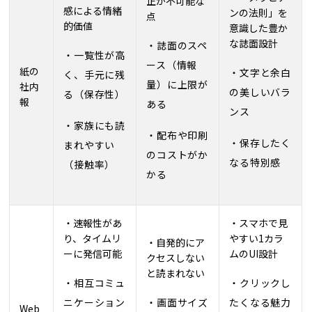
正が不可能な
感による情緒
ンの法則」を
点
的価値
意識した豊か
な誌面設計
・誌面のスペ
・一覧性が高
ース（情報
紙の
・文字と余白
く、手元に残
量）に上限が
社内
の美しいバラ
る（保存性）
報
ある
ンス
・家族にも読
・配布や印刷
・保存したく
まれやすい
のコストがか
なる特別感
（接触率）
かる
・速報性があ
・スマホで見
り、タイムリ
やすい1カラ
・自発的にア
ーに発信可能
ムのUI設計
クセスしない
と読まれない
・相互コミュ
・クリックし
ニケーション
・画面サイズ
たくなる魅力
Web