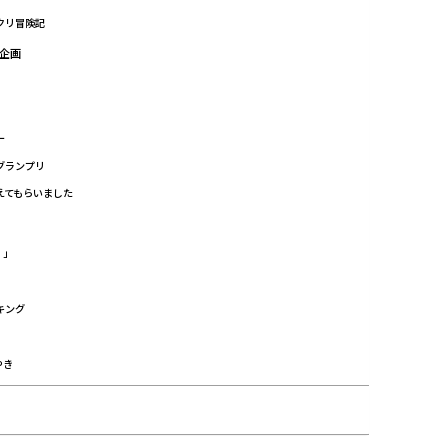
ックリ冒険記
企画
ー
枚グランプリ
答えてもらいました
！」
キング
やき