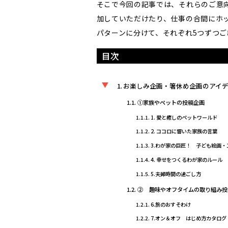
そこで今回の記事では、それらのご意
加していただけたり、仕事の合間にホ
パターンに分けて、それぞれ5つずつご
目次
お楽しみ企画・箸休め企画のアイ
①家族やペットの投稿企画
1. 愛と癒しのペットワールド
2. ココロに響いた家族の言葉
3.わが家の巨匠！ 子ども絵画
4. 幸せをつくるわが家のルール
5.夫婦時間の過ごし方
② 趣味やオフタイムの取り組み投
6.旅のおすそわけ
7.オン＆オフ はじめ方カタログ