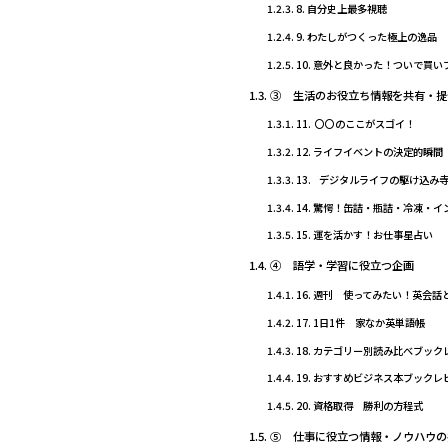
8. 自分史上最多視聴
9. わたしがつくった極上の逸品
10. 意外と良かった！ついで買
③ 生活のお役立ち情報を共有・提
11. 〇〇のここがスゴイ！
12. ライフイベントの決定的瞬間
13. デジタルライフの駆け込み
14. 驚愕！缶詰・瓶詰・冷凍・
15. 運を活かす！お仕事星占い
④ 語学・学習に役立つ企画
16. 週刊 使ってみたい！英会
17. 1日1件 家なか英単語帳
18. カテゴリー別読み比べブック
19. おすすめビジネス本ブックレ
20. 資格取得 勝利の方程式
⑤ 仕事に役立つ情報・ノウハウの