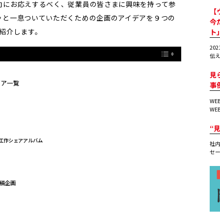
向にお応えするべく、従業員の皆さまに興味を持って参
【
ッと一息ついていただくための企画のアイデアを９つの
今
紹介します。
ト
20
伝え
見
デア一覧
事
WE
WE
“
・工作シェアアルバム
社内
セー
稿企画