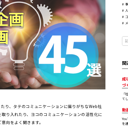
関
成
づ
「
てし
たり、タテのコミュニケーションに偏りがちなWeb社
動
を取り入れたり、ヨコのコミュニケーションの活性化に
Yo
ご意向をよく聞きます。
を通