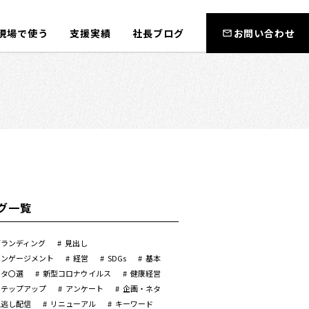
現場で使う
支援実績
社長ブログ
お問い合わせ
グ一覧
ブランディング
見出し
エンゲージメント
経営
SDGs
基本
ネタ〇選
新型コロナウイルス
健康経営
ステップアップ
アンケート
企画・ネタ
見逃し配信
リニューアル
キーワード