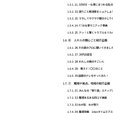
21. SENSE －仕事にまつわる私
22. 困りごと解消策をシェアし
23. マネしてサクサク聞きかじ
24. I♡お仕事マニアック事典
25. アッ！と驚くトラブル＆リカ
⑥ 人や人の関心ごと紹介企画
26.その道のプロに聞いてきまし
27. 20代の証言
28. わたしの隣のすごい人
29. 教えて！〇〇のこと
30.話題のアレをやってみた！
⑦ 職場や拠点、地域の紹介企画
31. みんなの「寄り道」スナップ
32. 職場あるある四コマ漫画
33.わが街 わが祭り
34. 職場体験 1dayタイムラプス