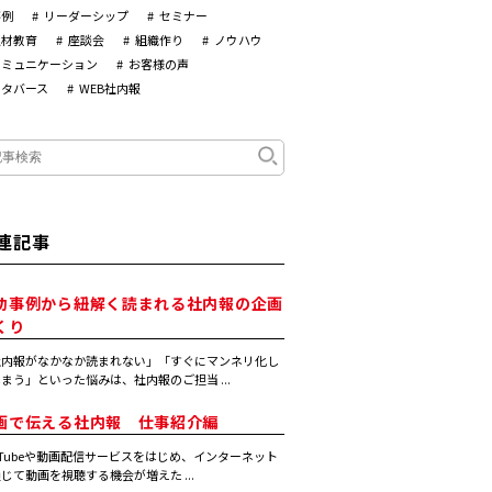
事例
リーダーシップ
セミナー
人材教育
座談会
組織作り
ノウハウ
コミュニケーション
お客様の声
メタバース
WEB社内報
連記事
功事例から紐解く読まれる社内報の企画
くり
社内報がなかなか読まれない」「すぐにマンネリ化し
まう」といった悩みは、社内報のご担当 ...
画で伝える社内報 仕事紹介編
uTubeや動画配信サービスをはじめ、インターネット
じて動画を視聴する機会が増えた ...