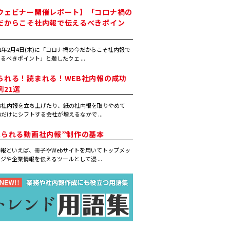
ウェビナー開催レポート】「コロナ禍の
だからこそ社内報で伝えるべきポイン
」
21年2月4日(木)に「コロナ禍の今だからこそ社内報で
るべきポイント」と題したウェ ...
られる！読まれる！WEB社内報の成功
例21選
B社内報を立ち上げたり、紙の社内報を取りやめて
Bだけにシフトする会社が増えるなかで ...
見られる動画社内報”制作の基本
報といえば、冊子やWebサイトを用いてトップメッ
ジや企業情報を伝えるツールとして浸 ...