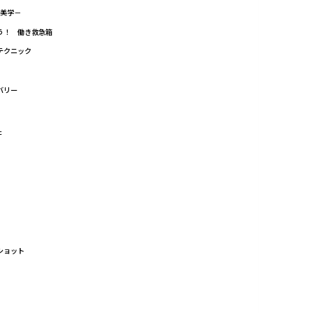
の美学－
よう！ 働き救急箱
りテクニック
バリー
た
ショット