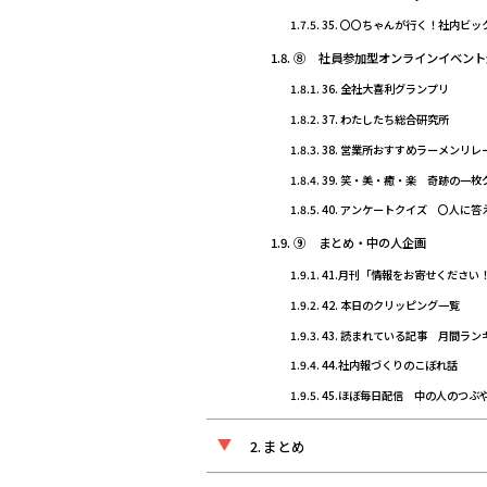
35. 〇〇ちゃんが行く！社内ビ
⑧ 社員参加型オンラインイベント
36. 全社大喜利グランプリ
37. わたしたち総合研究所
38. 営業所おすすめラーメンリレ
39. 笑・美・癒・楽 奇跡の一
40. アンケートクイズ 〇人に
⑨ まとめ・中の人企画
41.月刊「情報をお寄せください
42. 本日のクリッピング一覧
43. 読まれている記事 月間ラン
44.社内報づくりのこぼれ話
45.ほぼ毎日配信 中の人のつぶ
まとめ