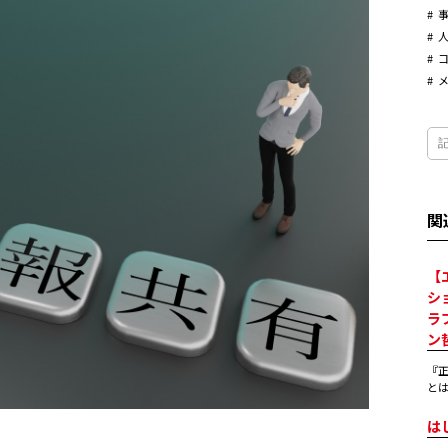
関
【
シ
ラ
ン
『
とは
は