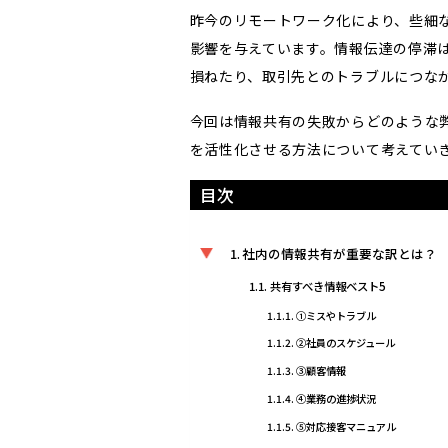
昨今のリモートワーク化により、些細
影響を与えています。情報伝達の停滞
損ねたり、取引先とのトラブルにつな
今回は情報共有の失敗からどのような
を活性化させる方法について考えてい
目次
社内の情報共有が重要な訳とは？
共有すべき情報ベスト5
①ミスやトラブル
②社員のスケジュール
③顧客情報
④業務の進捗状況
⑤対応接客マニュアル