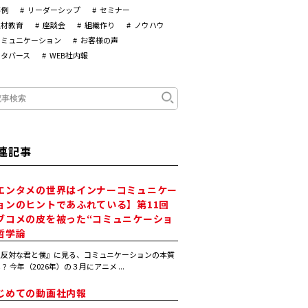
事例
リーダーシップ
セミナー
人材教育
座談会
組織作り
ノウハウ
コミュニケーション
お客様の声
メタバース
WEB社内報
連記事
エンタメの世界はインナーコミュニケー
ョンのヒントであふれている】第11回
ブコメの皮を被った“コミュニケーショ
哲学論
正反対な君と僕』に見る、コミュニケーションの本質
？ 今年（2026年）の３月にアニメ ...
じめての動画社内報