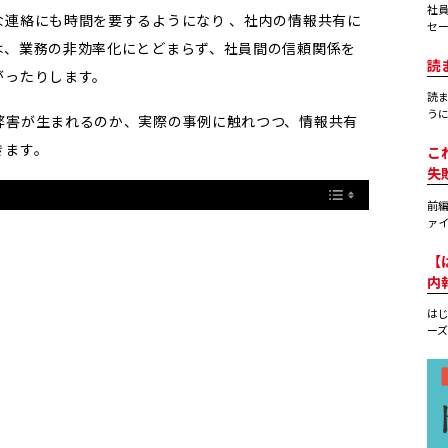
社
な連絡にも時間を要するようになり 、社内の情報共有に
セー
は、業務の非効率化にとどまらず、社員間の信頼関係を
読
がったりします。
読
うに
弊害が生まれるのか、実際の事例に触れつつ、情報共有
きます。
こ
失
前編
ァイ
【
内
はじ
ーズ