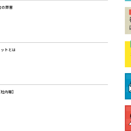
合の弊害
リットとは
【社内報】