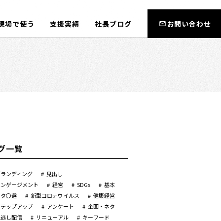
現場で使う
支援実績
社長ブログ
お問い合わせ
グ一覧
ブランディング
見出し
エンゲージメント
経営
SDGs
基本
ネタ〇選
新型コロナウイルス
健康経営
ステップアップ
アンケート
企画・ネタ
見逃し配信
リニューアル
キーワード