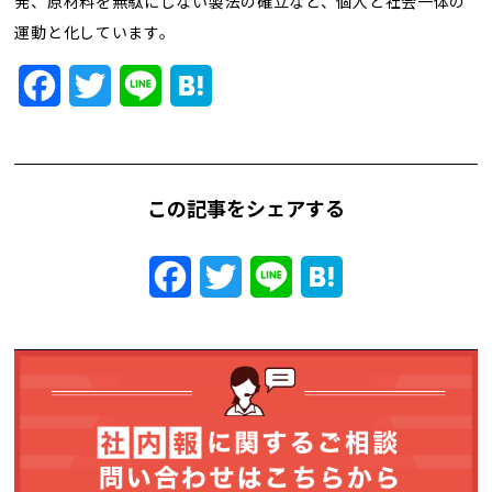
発、原材料を無駄にしない製法の確立など、個人と社会一体の
トレンド用語集
運動と化しています。
社長ブログ
Facebook
Twitter
Line
Hatena
この記事をシェアする
Facebook
Twitter
Line
Hatena