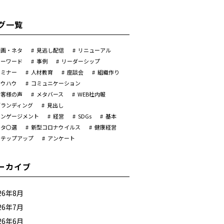
グ一覧
企画・ネタ
見逃し配信
リニューアル
キーワード
事例
リーダーシップ
セミナー
人材教育
座談会
組織作り
ノウハウ
コミュニケーション
お客様の声
メタバース
WEB社内報
ブランディング
見出し
エンゲージメント
経営
SDGs
基本
ネタ〇選
新型コロナウイルス
健康経営
ステップアップ
アンケート
ーカイブ
26年8月
26年7月
26年6月