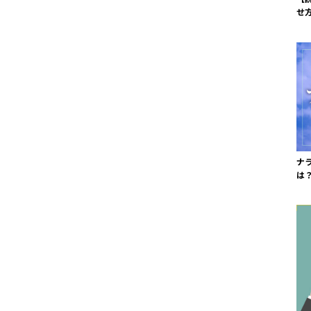
せ
ナ
は