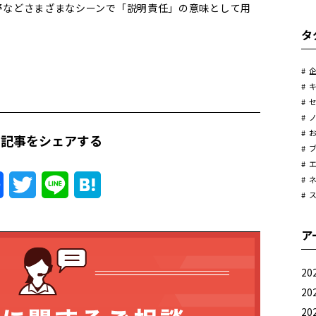
野などさまざまなシーンで「説明責任」の意味として用
タ
の記事をシェアする
Facebook
Twitter
Line
Hatena
ア
20
20
20