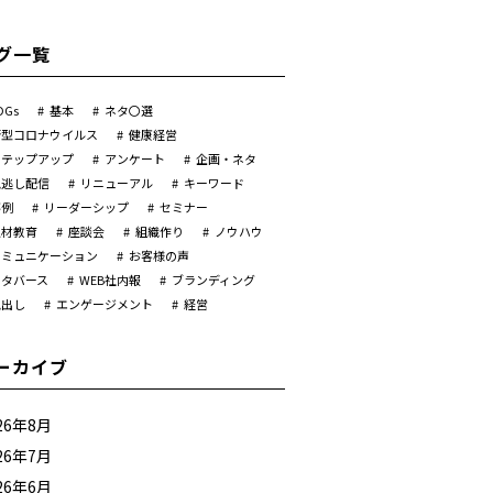
グ一覧
DGs
基本
ネタ〇選
新型コロナウイルス
健康経営
ステップアップ
アンケート
企画・ネタ
見逃し配信
リニューアル
キーワード
事例
リーダーシップ
セミナー
人材教育
座談会
組織作り
ノウハウ
コミュニケーション
お客様の声
メタバース
WEB社内報
ブランディング
見出し
エンゲージメント
経営
ーカイブ
26年8月
26年7月
26年6月