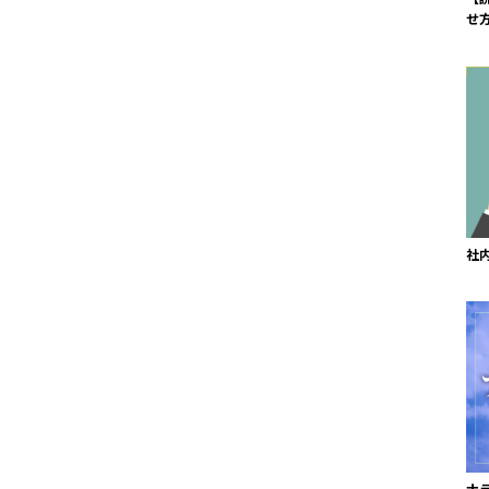
せ
社
ナ