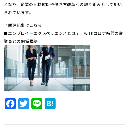
トレンド用語集
となり、企業の人材確保や働き方改革への取り組みとして用い
られています。
社長ブログ
→関連記事はこちら
■エンプロイーエクスペリエンスとは？ withコロナ時代の従
業員との関係構築
Facebook
Twitter
Line
Hatena