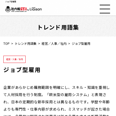
ジョブ型雇用
トレンド用語集
社内報ノウハウ
セミナー情報
TOP
トレンド用語集
経営／人事／社内
ジョブ型雇用
Web社内報
経営／人事／社内
ジョブ型雇用
資料コーナー
動画コーナー
企業があらかじめ職務範囲を明確にし、スキル・知識を重視し
て人材採用を行う制度。「欧米型の雇用システム」と表現さ
れ、日本の定期的な新卒採用とは異なるものです。学歴や年齢
支援実績
よりも専門性・仕事内容が求められ、ミスマッチが起きた場合