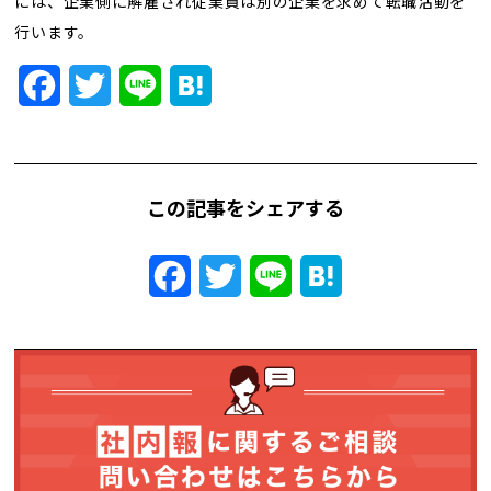
には、企業側に解雇され従業員は別の企業を求めて転職活動を
トレンド用語集
行います。
社長ブログ
Facebook
Twitter
Line
Hatena
この記事をシェアする
Facebook
Twitter
Line
Hatena