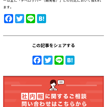
ーは主に「デベロッパー（開発者）」との対比において扱われ
トレンド用語集
ます。
社長ブログ
Facebook
Twitter
Line
Hatena
この記事をシェアする
Facebook
Twitter
Line
Hatena