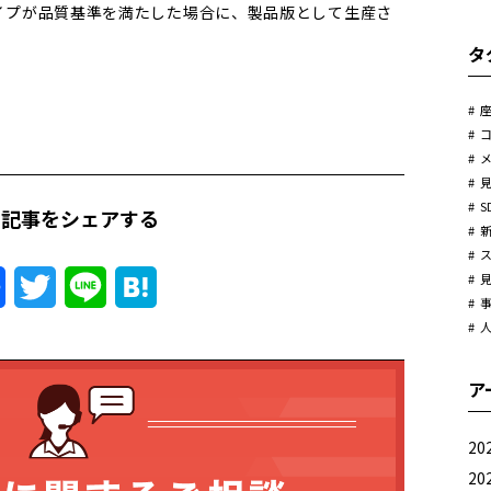
イプが品質基準を満たした場合に、製品版として生産さ
タ
S
の記事をシェアする
Facebook
Twitter
Line
Hatena
ア
20
20