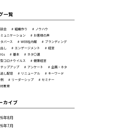
グ一覧
座談会
組織作り
ノウハウ
コミュニケーション
お客様の声
メタバース
WEB社内報
ブランディング
見出し
エンゲージメント
経営
DGs
基本
ネタ〇選
新型コロナウイルス
健康経営
ステップアップ
アンケート
企画・ネタ
見逃し配信
リニューアル
キーワード
事例
リーダーシップ
セミナー
人材教育
ーカイブ
26年8月
26年7月