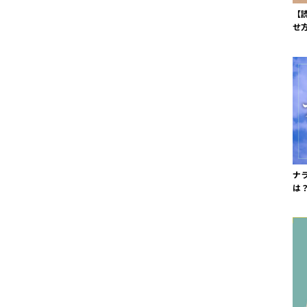
【
せ
ナ
は