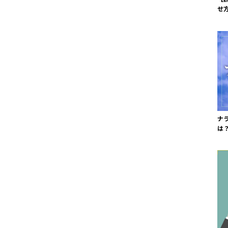
せ
ナ
は