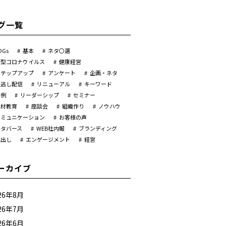
グ一覧
DGs
基本
ネタ〇選
新型コロナウイルス
健康経営
ステップアップ
アンケート
企画・ネタ
見逃し配信
リニューアル
キーワード
事例
リーダーシップ
セミナー
人材教育
座談会
組織作り
ノウハウ
コミュニケーション
お客様の声
メタバース
WEB社内報
ブランディング
見出し
エンゲージメント
経営
ーカイブ
26年8月
26年7月
26年6月