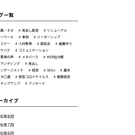
グ一覧
企画・ネタ
見逃し配信
リニューアル
キーワード
事例
リーダーシップ
セミナー
人材教育
座談会
組織作り
ノウハウ
コミュニケーション
お客様の声
メタバース
WEB社内報
ブランディング
見出し
エンゲージメント
経営
SDGs
基本
ネタ〇選
新型コロナウイルス
健康経営
ステップアップ
アンケート
ーカイブ
26年8月
26年7月
26年6月