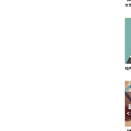
せ
社
【