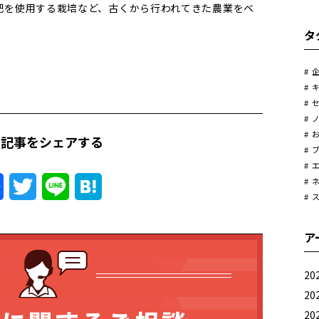
肥を使用する栽培など、古くから行われてきた農業をベ
タ
の記事をシェアする
Facebook
Twitter
Line
Hatena
ア
20
20
20