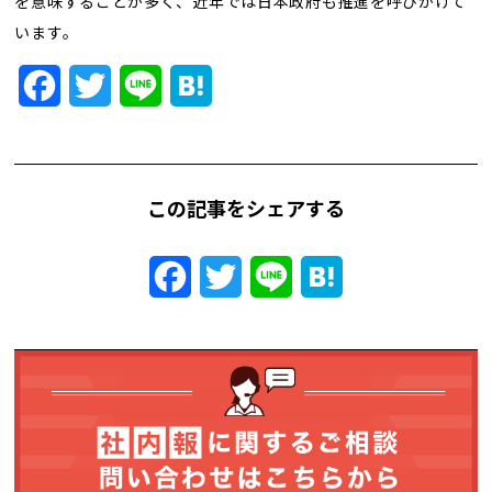
を意味することが多く、近年では日本政府も推進を呼びかけて
トレンド用語集
います。
社長ブログ
Facebook
Twitter
Line
Hatena
この記事をシェアする
Facebook
Twitter
Line
Hatena