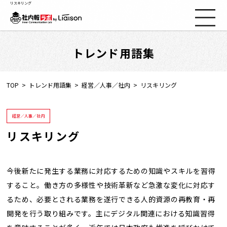
リスキリング
トレンド用語集
社内報ノウハウ
セミナー情報
TOP
トレンド用語集
経営／人事／社内
リスキリング
Web社内報
経営／人事／社内
リスキリング
資料コーナー
動画コーナー
今後新たに発生する業務に対応するための知識やスキルを習得
すること。働き方の多様性や技術革新など急激な変化に対応す
るため、必要とされる業務を遂行できる人的資源の再教育・再
支援実績
開発を行う取り組みです。主にデジタル関連における知識習得