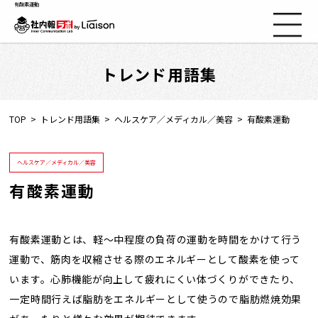
有酸素運動
トレンド用語集
社内報ノウハウ
セミナー情報
TOP
トレンド用語集
ヘルスケア／メディカル／美容
有酸素運動
Web社内報
ヘルスケア／メディカル／美容
有酸素運動
資料コーナー
動画コーナー
有酸素運動とは、軽～中程度の負荷の運動を時間をかけて行う
運動で、筋肉を収縮させる際のエネルギーとして酸素を使って
います。心肺機能が向上して疲れにくい体づくりができたり、
支援実績
一定時間行えば脂肪をエネルギーとして使うので脂肪燃焼効果