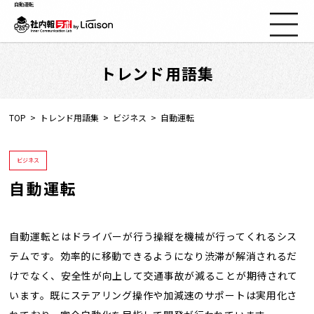
自動運転
トレンド用語集
社内報ノウハウ
セミナー情報
TOP
トレンド用語集
ビジネス
自動運転
Web社内報
ビジネス
自動運転
資料コーナー
動画コーナー
自動運転とはドライバーが行う操縦を機械が行ってくれるシス
テムです。効率的に移動できるようになり渋滞が解消されるだ
けでなく、安全性が向上して交通事故が減ることが期待されて
支援実績
います。既にステアリング操作や加減速のサポートは実用化さ