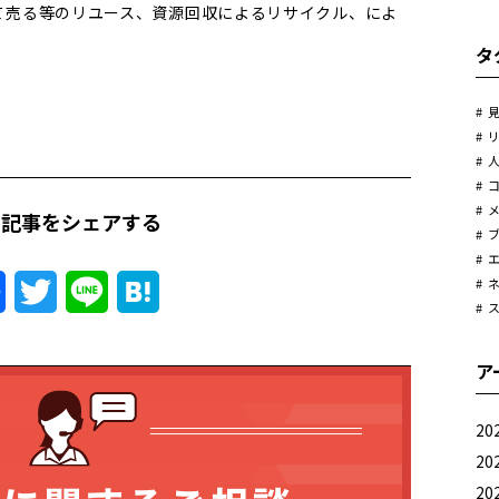
て売る等のリユース、資源回収によるリサイクル、によ
タ
の記事をシェアする
Facebook
Twitter
Line
Hatena
ア
20
20
20