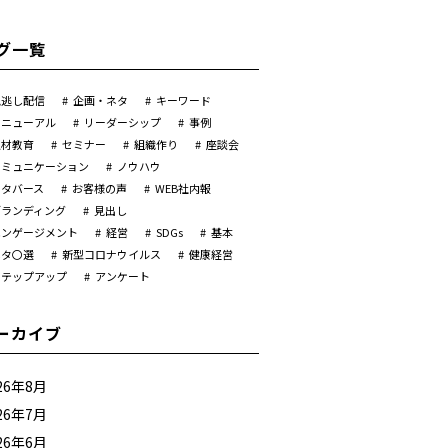
グ一覧
見逃し配信
企画・ネタ
キーワード
リニューアル
リーダーシップ
事例
人材教育
セミナー
組織作り
座談会
コミュニケーション
ノウハウ
メタバース
お客様の声
WEB社内報
ブランディング
見出し
エンゲージメント
経営
SDGs
基本
ネタ〇選
新型コロナウイルス
健康経営
ステップアップ
アンケート
ーカイブ
26年8月
26年7月
26年6月