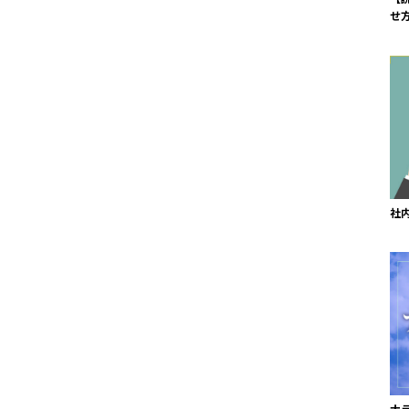
せ
社
ナ