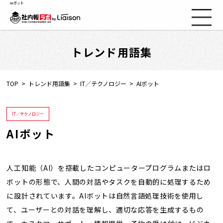
AIボット
トレンド用語集
社内報ノウハウ
セミナー情報
TOP
トレンド用語集
IT／テクノロジー
AIボット
Web社内報
IT／テクノロジー
AIボット
資料コーナー
動画コーナー
人工知能（AI）を搭載したコンピュータープログラムまたはロ
ボットの形態で、人間の対話やタスクを自動的に処理するため
に設計されています。AIボットは自然言語処理技術を使用し
支援実績
て、ユーザーとの対話を理解し、適切な応答を生成するもの