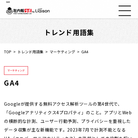
GA4
トレンド用語集
社内報ノウハウ
セミナー情報
TOP
トレンド用語集
マーケティング
GA4
Web社内報
マーケティング
GA4
資料コーナー
動画コーナー
Googleが提供する無料アクセス解析ツールの第4世代で、
「Googleアナリティクス4プロパティ」のこと。アプリとWeb
の横断的な計測、ユーザー行動予測、プライバシーを重視した
支援実績
データ収集が主な新機能です。2023年7月で計測不能となる