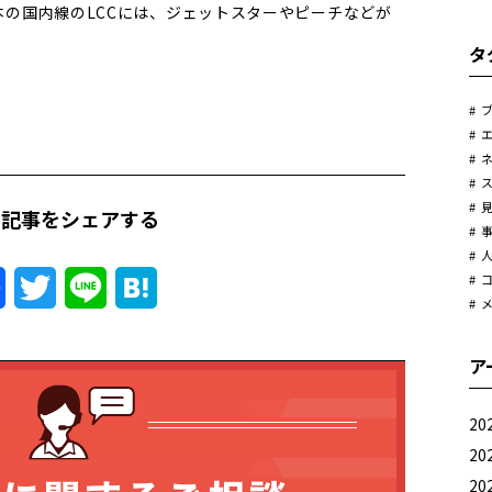
の国内線のLCCには、ジェットスターやピーチなどが
タ
の記事をシェアする
Facebook
Twitter
Line
Hatena
ア
20
20
20