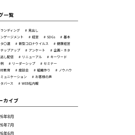
グ一覧
ブランディング
見出し
エンゲージメント
経営
SDGs
基本
ネタ〇選
新型コロナウイルス
健康経営
ステップアップ
アンケート
企画・ネタ
見逃し配信
リニューアル
キーワード
事例
リーダーシップ
セミナー
人材教育
座談会
組織作り
ノウハウ
コミュニケーション
お客様の声
メタバース
WEB社内報
ーカイブ
26年8月
26年7月
26年6月