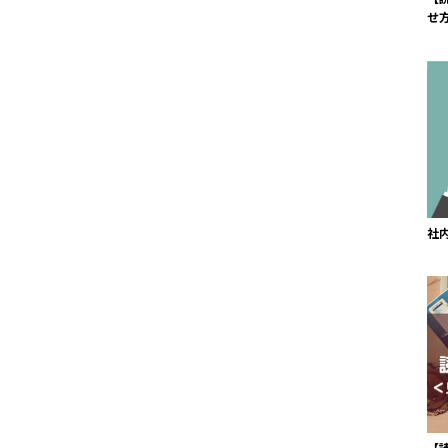
せ
社
【