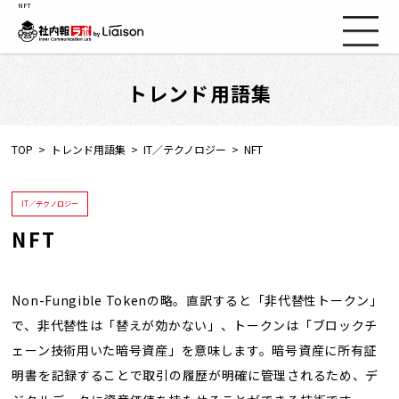
NFT
トレンド用語集
社内報ノウハウ
セミナー情報
TOP
トレンド用語集
IT／テクノロジー
NFT
Web社内報
IT／テクノロジー
NFT
資料コーナー
動画コーナー
Non-Fungible Tokenの略。直訳すると「非代替性トークン」
で、非代替性は「替えが効かない」、トークンは「ブロックチ
ェーン技術用いた暗号資産」を意味します。暗号資産に所有証
支援実績
明書を記録することで取引の履歴が明確に管理されるため、デ