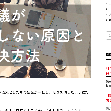
関
社
け
読
従業
い混沌とした場の空気が一転し、せきを切ったようにた
【
。
考
読
の世の中に存在することを信じられるでしょうか？