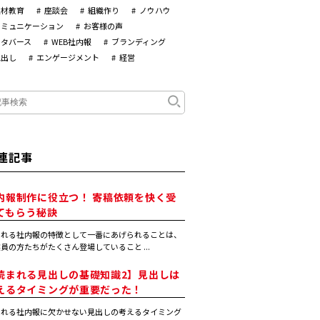
人材教育
座談会
組織作り
ノウハウ
コミュニケーション
お客様の声
メタバース
WEB社内報
ブランディング
見出し
エンゲージメント
経営
連記事
内報制作に役立つ！ 寄稿依頼を快く受
てもらう秘訣
まれる社内報の特徴として一番にあげられることは、
員の方たちがたくさん登場していること ...
読まれる見出しの基礎知識2】見出しは
えるタイミングが重要だった！
まれる社内報に欠かせない見出しの考えるタイミング