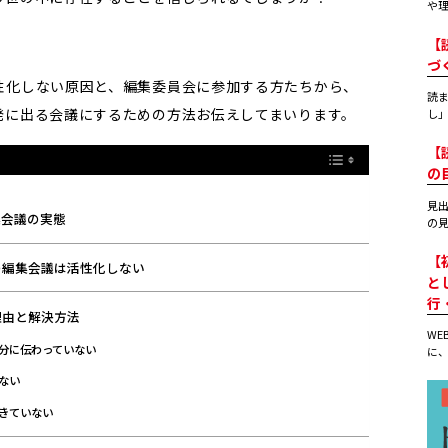
や理
【
づ
性化しない原因と、編集委員会に参加する方たちから、
読
発に出る会議にするための方法お伝えしてまいります。
し」
【
の
見
集会議の実態
の見
【
の編集会議は活性化しない
と
行
理由と解決方法
WE
分に伝わっていない
に、
ない
きていない