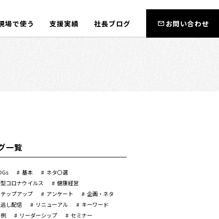
現場で使う
支援実績
社長ブログ
お問い合わせ
グ一覧
DGs
基本
ネタ〇選
新型コロナウイルス
健康経営
ステップアップ
アンケート
企画・ネタ
見逃し配信
リニューアル
キーワード
事例
リーダーシップ
セミナー