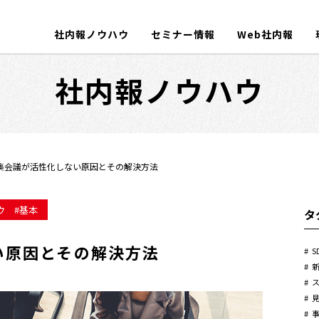
社内報ノウハウ
セミナー情報
Web社内報
社内報ノウハウ
集会議が活性化しない原因とその解決方法
ウ
基本
タ
い原因とその解決方法
S