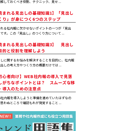
解しておくべき役割、テクニック、見せ ...
読まれる見出しの基礎知識1】「見出し
くり」が身につく6つのステップ
まれる社内報に欠かせないポイントの一つが「見出
です。この「見出し」のつくり方について ...
読まれる見出しの基礎知識3】 見出し
目的と役割を理解しよう
出しに関するお悩みを解決することを目的に、社内報
出しの考え方やつくり方の概要だけでは ...
初心者向け】WEB社内報の導入で見落
しがちなポイントとは？ スムーズな移
・導入のための注意点
B社内報を導入しようと準備を進めていたはずなの
思わぬところで確認もれが発覚すること ...