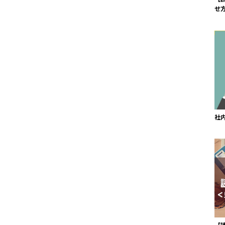
せ
社
【