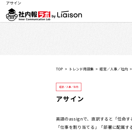
アサイン
TOP
トレンド用語集
経営／人事／社内
経営／人事／社内
アサイン
英語のassignで、直訳すると「任
「仕事を割り当てる」「部署に配属す