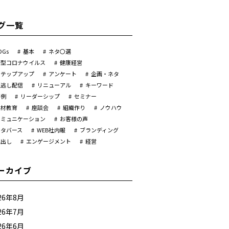
グ一覧
DGs
基本
ネタ〇選
新型コロナウイルス
健康経営
ステップアップ
アンケート
企画・ネタ
見逃し配信
リニューアル
キーワード
事例
リーダーシップ
セミナー
人材教育
座談会
組織作り
ノウハウ
コミュニケーション
お客様の声
メタバース
WEB社内報
ブランディング
見出し
エンゲージメント
経営
ーカイブ
26年8月
26年7月
26年6月